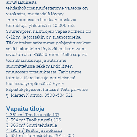
ainutlaatuisesta
tehdaskokonaisuudestamme valtaosa on
vuokrattu, mutta vielä löytyy
monipuolisia ja tiloiltaan joustavia
toimitiloja, yhteensä n. 10.000 m2.
Suurempien hallitilojen vapaa korkeus on
8-12 m, ja joissakin on siltanostureita.
Tilakohtaiset tarkemmat pohjapiirustukset
sekä tilaluettelon löytyvät erillisen web-
sivuston alta. Räätälöimme Teille sopivia
toimitilaratkaisuja ja autamme
suunnittelussa sekä mahdollisten
muutosten toteutuksessa. Tarjoamme
toimivia tilaratkaisuja perinteisessä
teollisuusympäristössä hyvin
kilpailukykyiseen hintaan! Teitä palvelee
tj. Mårten Nurmio,
0500-584 321
.
Vapaita tiloja
1. 361 m² Teollisuustila 107
2. 394 m²
Teollisuustila 106
3. 966 m²
Suuri tehdastila
4. 195 m² Keittiö ja ruokasali
5. 521 m² Toimistotiloja 201 - 202