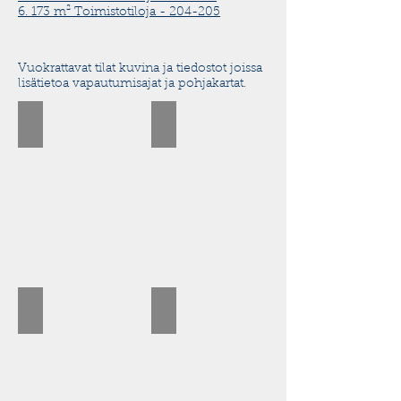
6. 173 m² Toimistotiloja - 204-205
Vuokrattavat tilat kuvina ja tiedostot joissa
lisätietoa vapautumisajat ja pohjakartat.
Verstas
Konttorit
Megahalli
Satamahalli