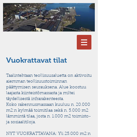
Vuokrattavat tilat
Taalintehtaan teollisuusaluetta on aktivoitu
aiemman teollisuustoiminnan
päättymisen seurauksena. Alue koostuu
laajasta kiinteistömassasta ja miltei
täydellisestä infrarakenteesta.
Koko rakennusmassaan kuuluu n. 20.000
m2:n kylmää toimitilaa sekä n. 5.000 m2
lämmintä tilaa, josta n. 1.000 m2 toimisto-
ja sosiaalitiloja.
NYT VUOKRATTAVANA: Yli 25.000 m2:n