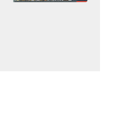
Ota yhteyttä ja kysy lisää,
Mårten Nurmio
+358 500 584 321
Tarvitsetko teollisuustilaa sataman