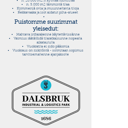
n. 20.000 m2:n kylmää toimitilaa
n. 5.000 m2 lämmintä tilaa
Kymmeniä ovia ja muunneltavia tiloja
Rekkavaaka ja isot aidatut piha-alueet
Puistomme suurimmat
yleisedut:
Mahtava infrarakenne käytettävissänne
Valmius räätälöidä tilaratkaisunne nopealla
aikataululla
Vuokratila ei sido pääomia
Vuokraus on riskitöntä - solmitaan sopimus
tarvitsemallenne ajanjaksolle