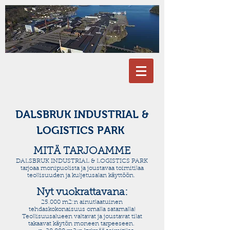
DALSBRUK INDUSTRIAL &
LOGISTICS PARK
MITÄ TARJOAMME
DALSBRUK INDUSTRIAL & LOGISTICS PARK
tarjoaa monipuolista ja joustavaa toimitilaa
teollisuuden ja kuljetusalan käyttöön.
Nyt vuokrattavana:
25.000 m2:n ainutlaatuinen
tehdaskokonaisuus omalla satamalla!
Teollisuusalueen valtavat ja joustavat tilat
takaavat käytön moneen tarpeeseen.