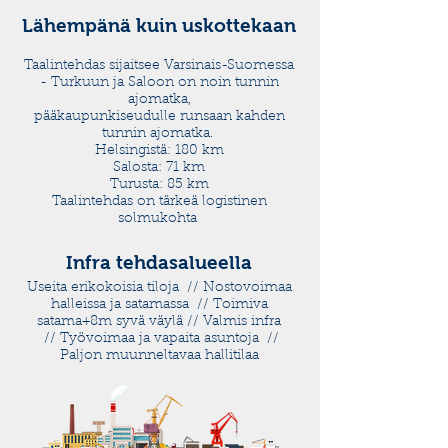
Lähempänä kuin uskottekaan
Taalintehdas sijaitsee Varsinais-Suomessa
- Turkuun ja Saloon on noin tunnin
ajomatka,
pääkaupunkiseudulle runsaan kahden
tunnin ajomatka.
Helsingistä: 180 km
Salosta: 71 km
Turusta: 85 km
Taalintehdas on tärkeä logistinen
solmukohta
Infra tehdasalueella
Useita erikokoisia tiloja // Nostovoimaa
halleissa ja satamassa // Toimiva
satama+8m syvä väylä // Valmis infra
// Työvoimaa ja vapaita asuntoja //
Paljon muunneltavaa hallitilaa