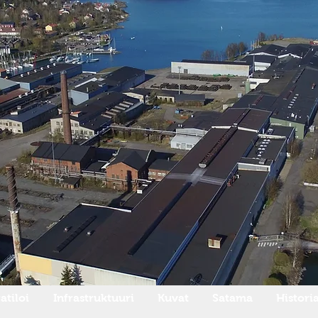
atiloi
Infrastruktuuri
Kuvat
Satama
Histori