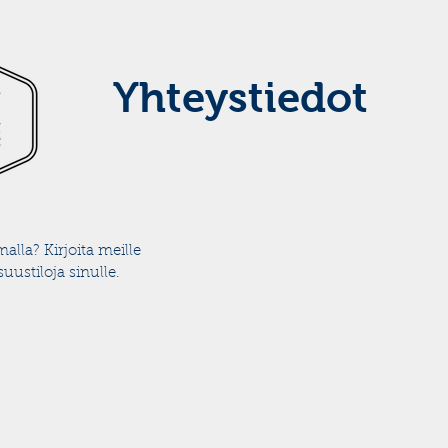
Yhteystiedot
malla? Kirjoita meille
uustiloja sinulle.
Oy