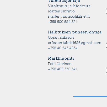
Toimitusjohtaja
Vuokraus ja biedetus
Marten Nurmio
marten.nurmio@kitnet.fi
+358 500 584 321
Hallituksen puheenjohtaja
Goran Eriksson
eriksson.fabrik1686@gmail.com
+358 40 545 4034
Markkinointi
Petri Järvinen
+358 400 530 541