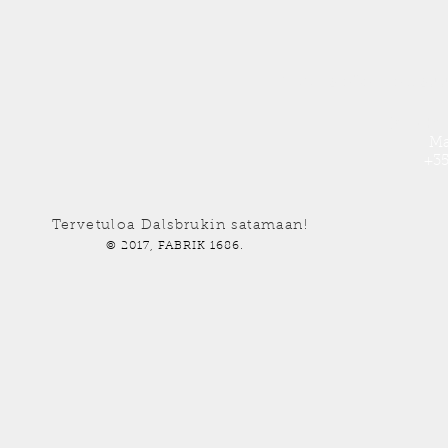
Tarvitstoko teollisu
Ota yhte
Ma
+35
Tervetuloa Dalsbrukin satamaan!
© 2017, FABRIK 1686.