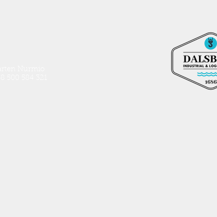
ustilaa sataman äheisyydessä?
yttä ja kysy lisää,
rten Nurmio
8 500 584 321