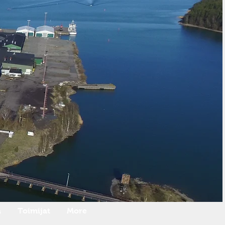
a
Toimijat
More